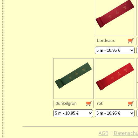
bordeaux
dunkelgrün
rot
AGB
|
Datenschu